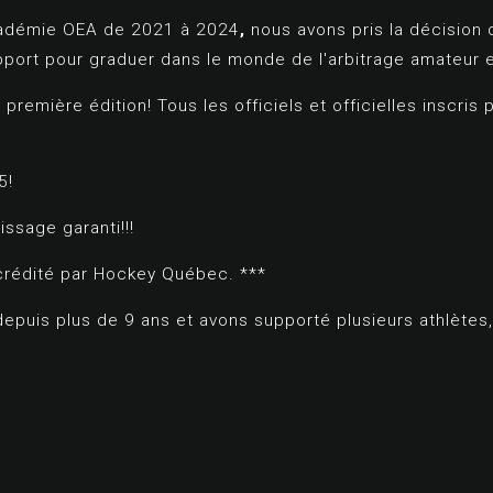
académie OEA de 2021 à 2024
,
nous avons pris la décision d
upport pour graduer dans le monde de l'arbitrage amateur 
e première édition! Tous les officiels et officielles inscris
5!
tissage garanti!!!
crédité par Hockey Québec. ***
depuis plus de 9 ans et avons supporté plusieurs athlètes