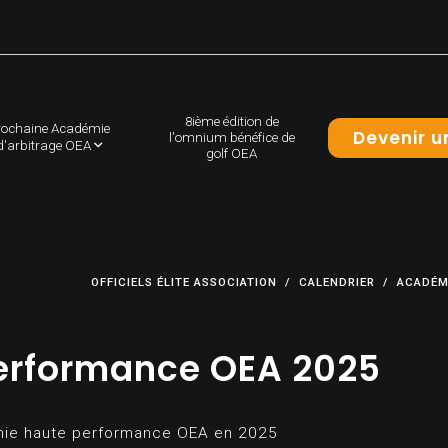
8ième édition de
rochaine Académie
Devenir u
l'omnium bénéfice de
d'arbitrage OEA
golf OEA
OFFICIELS ÉLITE ASSOCIATION
CALENDRIER
ACADÉMI
erformance OEA 2025
adémie haute performance OEA en 2025